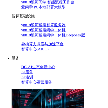
yh818银河问学 智能流程工作台
爱问学 PC本地部署大模型
智算基础设施
yh818银河鲲泰智算服务器
yh818银河鲲泰问学一体机
yh818银河鲲泰问学一体机DeepSeek版
异构算力调度与加速平台
智算中心(AICC)
服务
DC·AI生态创新中心
AI服务
AI培训
智算中心运营服务