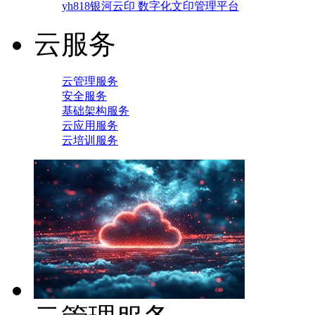
yh818银河云印 数字化文印管理平台
云服务
云管理服务
安全服务
基础架构服务
云应用服务
云培训服务