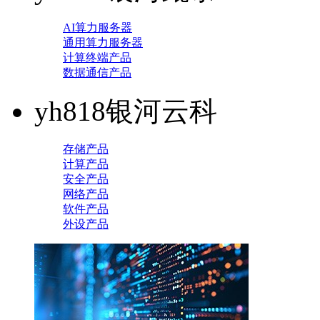
AI算力服务器
通用算力服务器
计算终端产品
数据通信产品
yh818银河云科
存储产品
计算产品
安全产品
网络产品
软件产品
外设产品