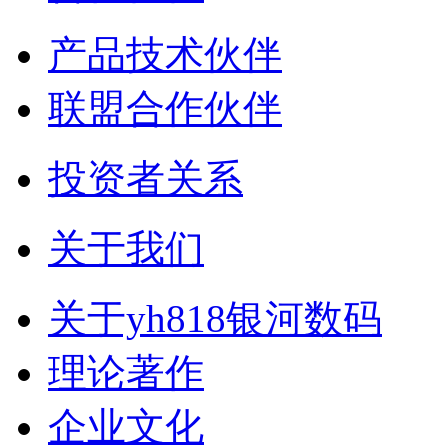
产品技术伙伴
联盟合作伙伴
投资者关系
关于我们
关于yh818银河数码
理论著作
企业文化