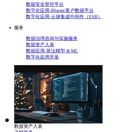
数据安全管控平台
数字化应用-Bluenic客户数据平台
数字化应用-云捷集成中间件（ESB）
服务
数据治理咨询与实施服务
数据资产入表
数据应用-算法模型 & ML
数字化应用开发
数据资产入表