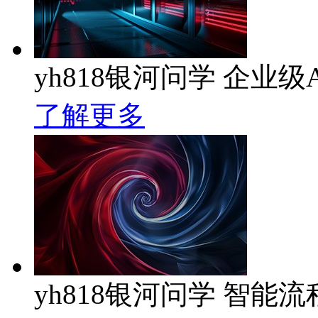
yh818银河问学 企业级A
了解更多
yh818银河问学 智能