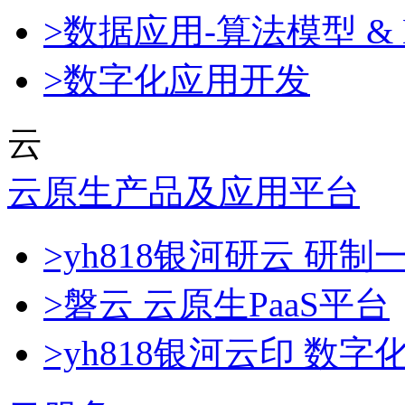
>数据应用-算法模型 & 
>数字化应用开发
云
云原生产品及应用平台
>yh818银河研云 
>磐云 云原生PaaS平台
>yh818银河云印 数