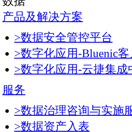
数据
产品及解决方案
>数据安全管控平台
>数字化应用-Blueni
>数字化应用-云捷集成
服务
>数据治理咨询与实施
>数据资产入表