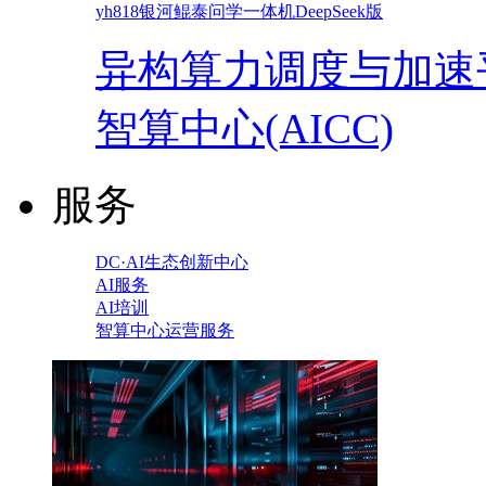
yh818银河鲲泰问学一体机DeepSeek版
异构算力调度与加速
智算中心(AICC)
服务
DC·AI生态创新中心
AI服务
AI培训
智算中心运营服务