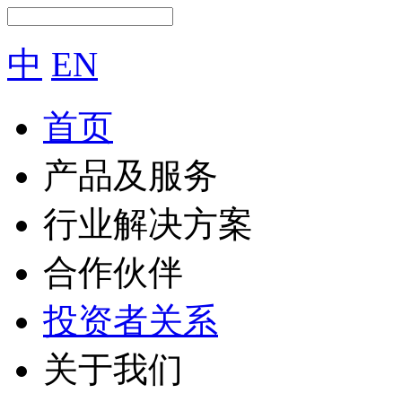
中
EN
首页
产品及服务
行业解决方案
合作伙伴
投资者关系
关于我们