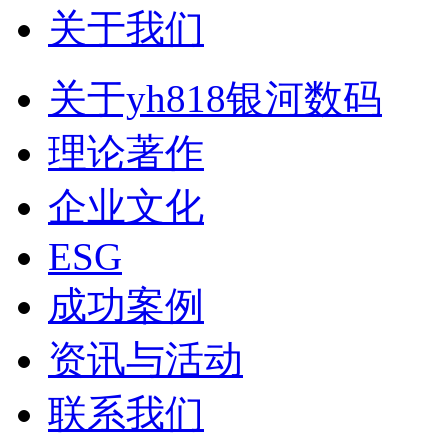
关于我们
关于yh818银河数码
理论著作
企业文化
ESG
成功案例
资讯与活动
联系我们