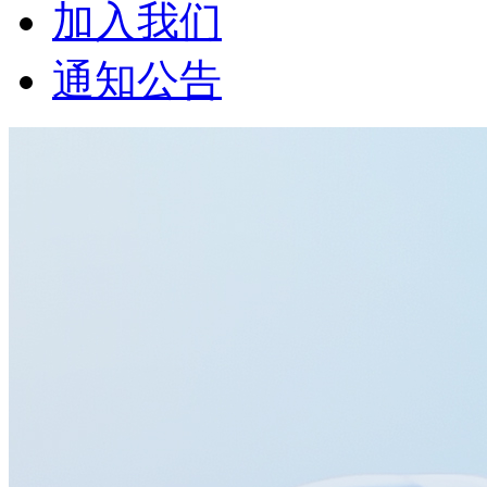
加入我们
通知公告