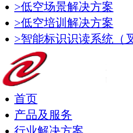
>低空场景解决方案
>低空培训解决方案
>智能标识识读系统（
首页
产品及服务
行业解决方案