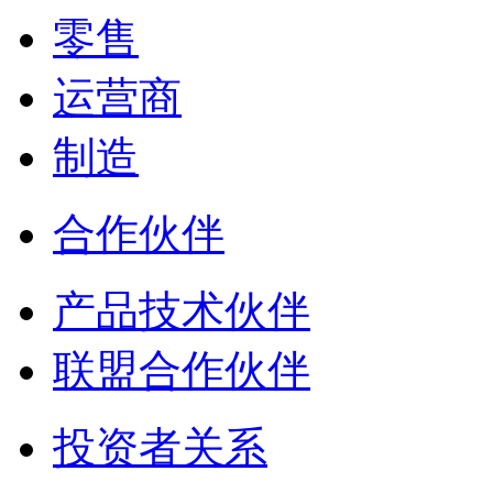
零售
运营商
制造
合作伙伴
产品技术伙伴
联盟合作伙伴
投资者关系