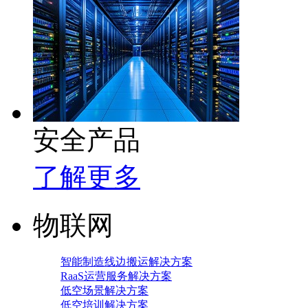
安全产品
了解更多
物联网
智能制造线边搬运解决方案
RaaS运营服务解决方案
低空场景解决方案
低空培训解决方案