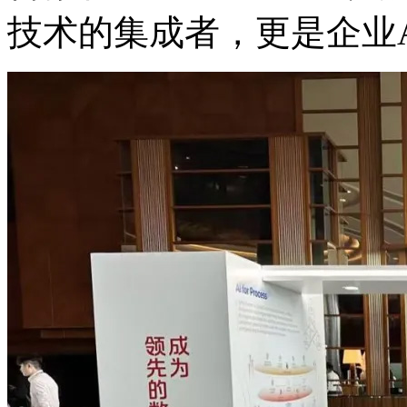
技术的集成者，更是企