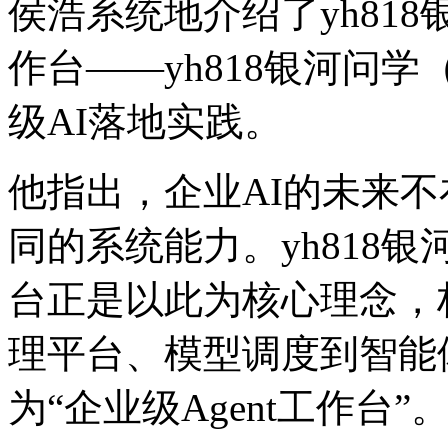
侯浩系统地介绍了yh818
作台——yh818银河问学（S
级AI落地实践。
他指出，企业AI的未来
同的系统能力。yh818银
台正是以此为核心理念，
理平台、模型调度到智能
为“企业级Agent工作台”