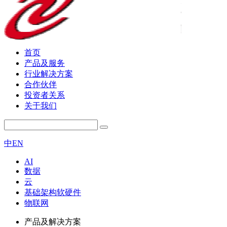
首页
产品及服务
行业解决方案
合作伙伴
投资者关系
关于我们
中
EN
AI
数据
云
基础架构软硬件
物联网
产品及解决方案