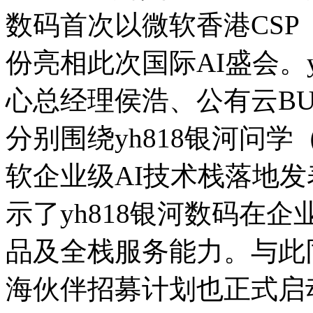
数码首次以微软香港CS
份亮相此次国际AI盛会。yh
心总经理侯浩、公有云B
分别围绕yh818银河问学（S
软企业级AI技术栈落地发表
示了yh818银河数码在企业
品及全栈服务能力。与此同时
海伙伴招募计划也正式启动