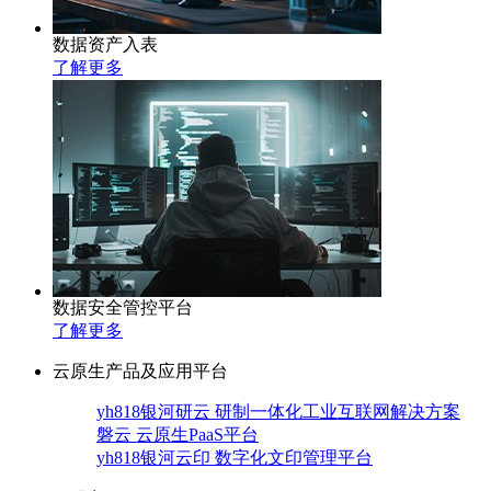
数据资产入表
了解更多
数据安全管控平台
了解更多
云原生产品及应用平台
yh818银河研云 研制一体化工业互联网解决方案
磐云 云原生PaaS平台
yh818银河云印 数字化文印管理平台